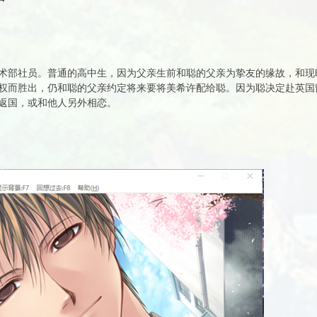
术部社员。普通的高中生，因为父亲生前和聪的父亲为挚友的缘故，和现
权而胜出，仍和聪的父亲约定将来要将美希许配给聪。因为聪决定赴英国
返国，或和他人另外相恋。