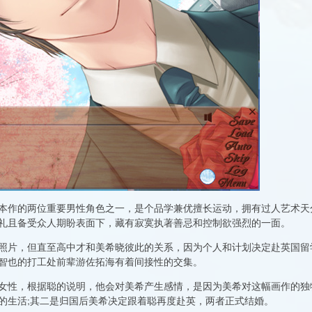
本作的两位重要男性角色之一，是个品学兼优擅长运动，拥有过人艺术天
礼且备受众人期盼表面下，藏有寂寞执著善忌和控制欲强烈的一面。
照片，但直至高中才和美希晓彼此的关系，因为个人和计划决定赴英国留
智也的打工处前辈游佐拓海有着间接性的交集。
女性，根据聪的说明，他会对美希产生感情，是因为美希对这幅画作的独
的生活;其二是归国后美希决定跟着聪再度赴英，两者正式结婚。