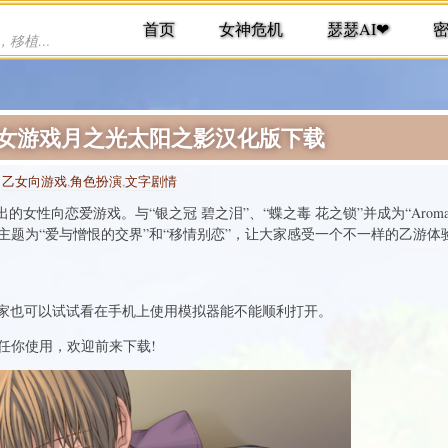
首页
女神危机
瑟瑟AI❤
提供各种手机游戏下载，单机游戏下载，移植游戏下载
免责
乙女游戏月之光太阳之影汉化版下载
:
乙女向游戏
,
角色扮演
,
文字剧情
推出的女性向恋爱游戏。与“银之冠 碧之泪”、“蝶之毒 花之锁”并成为“Arom
主题为“爱与憎恨的交界”和“移情别恋”，让大家感受一个不一样的乙游体
大家也可以试试看在手机上使用模拟器能不能顺利打开。
任你使用，欢迎前来下载!