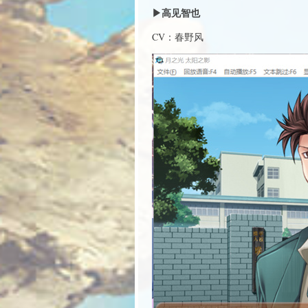
▶高见智也
CV：春野风