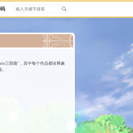
搜
密码
索
关
键
字
分类
arie三部曲”，其中每个作品都诠释象
验。