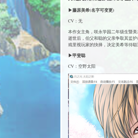
▶藤原美希(名字可变更)
CV：无
本作女主角，咲永学园二年级生暨美
逝世后，伯父和聪的父亲争取其监护
戏里视玩家的抉择，决定美希等待聪
▶甲斐聪
CV：空野太阳