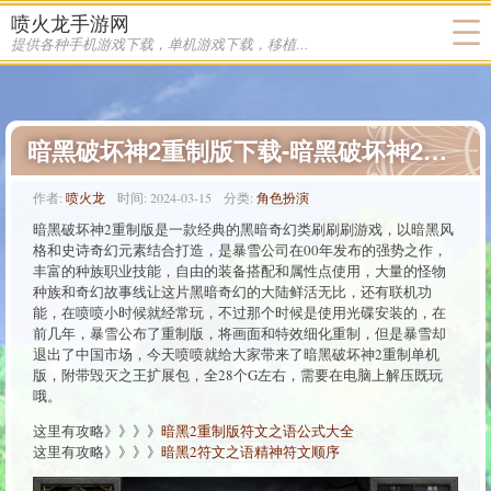
喷火龙手游网
提供各种手机游戏下载，单机游戏下载，移植游戏下载
暗黑破坏神2重制版下载-暗黑破坏神2重制版免安装中文破解版下载
作者:
喷火龙
时间:
2024-03-15
分类:
角色扮演
暗黑破坏神2重制版是一款经典的黑暗奇幻类刷刷刷游戏，以暗黑风
格和史诗奇幻元素结合打造，是暴雪公司在00年发布的强势之作，
丰富的种族职业技能，自由的装备搭配和属性点使用，大量的怪物
种族和奇幻故事线让这片黑暗奇幻的大陆鲜活无比，还有联机功
能，在喷喷小时候就经常玩，不过那个时候是使用光碟安装的，在
前几年，暴雪公布了重制版，将画面和特效细化重制，但是暴雪却
退出了中国市场，今天喷喷就给大家带来了暗黑破坏神2重制单机
版，附带毁灭之王扩展包，全28个G左右，需要在电脑上解压既玩
哦。
这里有攻略》》》》
暗黑2重制版符文之语公式大全
这里有攻略》》》》
暗黑2符文之语精神符文顺序