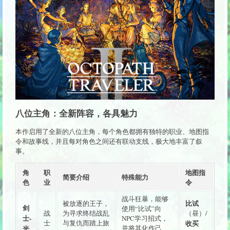
八位主角：全新阵容，各具魅力
本作启用了全新的八位主角，每个角色都拥有独特的职业、地图指
令和故事线，并且每对角色之间还有联动支线，极大地丰富了叙
事。
角
职
地图指
简要介绍
特殊能力
色
业
令
战斗狂暴，能够
比试
被放逐的王子，
剑
使用“比试”向
战
为寻求终结战乱
（昼）/
士-
NPC学习招式，
士
与复仇而踏上旅
收买
光
并将其化作己