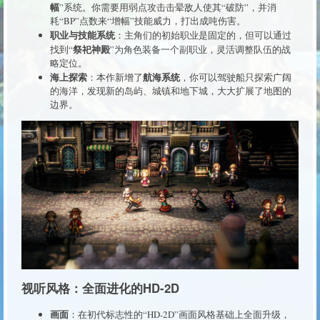
幅
”系统。你需要用弱点攻击击晕敌人使其“破防”，并消
耗“BP”点数来“增幅”技能威力，打出成吨伤害。
职业与技能系统
：主角们的初始职业是固定的，但可以通过
祭祀神殿
找到“
”为角色装备一个副职业，灵活调整队伍的战
略定位。
海上探索
航海系统
：本作新增了
，你可以驾驶船只探索广阔
的海洋，发现新的岛屿、城镇和地下城，大大扩展了地图的
边界。
视听风格：全面进化的HD-2D
画面
：在初代标志性的“HD-2D”画面风格基础上全面升级，