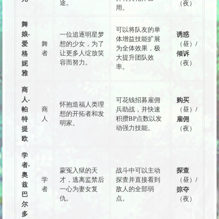
途。
（夜）
用。
舞
可以将队友的单
娘-
诱惑
一位追逐明星梦
体增益技能扩展
爱
舞
想的少女，为了
（昼）/
为全体效果，极
格
者
让更多人绽放笑
倾诉
大提升团队效
容而努力。
妮
（夜）
率。
雅
商
人-
购买
可花钱招募雇佣
怀抱造福人类理
帕
商
兵助战，并快速
（昼）/
想的开拓者和发
特
人
积攒BP点数以发
雇佣
明家。
动强力技能。
提
（夜）
欧
学
者-
探查
蒙冤入狱的天
战斗中可以主动
奥
学
才，逃离监禁后
探查并直接看到
（昼）/
兹
者
一心为妻女复
敌人的全部弱
掠夺
巴
仇。
点。
（夜）
尔
多