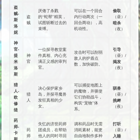
盗
偷取
厌倦了杀戮
可以在一个回合
贼-
盗
的“蛇帮”精英，
内行动两次（一
（昼）/
斯
贼
试图斩断过去的
回合两动），高
暗杀
洛
束缚。
机动性。
（夜）
妮
神
官-
引导
一位探寻教堂案
攻击时可以削弱
提
神
件真相、内心充
（昼）/
敌人的护盾点
米
官
满正义感的审判
揭发
数，加快破防。
官。
洛
（夜）
斯
猎
可以捕捉地图上
驯兽
决心保护家乡
人-
的魔物，并驱使
猎
岛，并探寻魔兽
（昼）/
欧
它们协助战斗，
人
发狂真相的少
挑衅
构筑“宠物”体
修
女。
（夜）
系。
缇
药
打听
失忆的济世药师
调和药品时无需
师-
药
团成员，在帮助
消耗素材，能更
（昼）/
卡
师
他人的同时寻回
自由地制作多种
入睡
斯