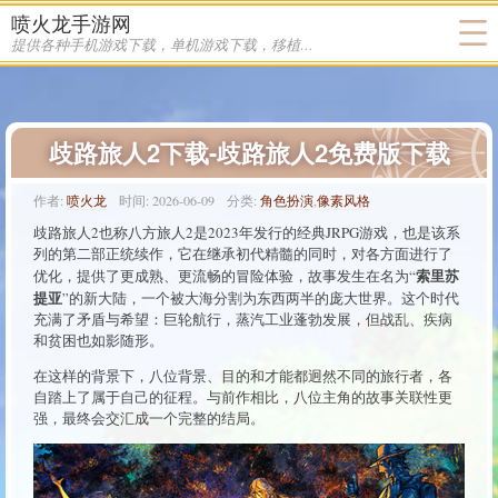
喷火龙手游网
提供各种手机游戏下载，单机游戏下载，移植游戏下载
歧路旅人2下载-歧路旅人2免费版下载
作者:
喷火龙
时间:
2026-06-09
分类:
角色扮演
,
像素风格
歧路旅人2也称八方旅人2是2023年发行的经典JRPG游戏，也是该系
列的第二部正统续作，它在继承初代精髓的同时，对各方面进行了
索里苏
优化，提供了更成熟、更流畅的冒险体验，故事发生在名为“
提亚
”的新大陆，一个被大海分割为东西两半的庞大世界。这个时代
充满了矛盾与希望：巨轮航行，蒸汽工业蓬勃发展，但战乱、疾病
和贫困也如影随形。
在这样的背景下，八位背景、目的和才能都迥然不同的旅行者，各
自踏上了属于自己的征程。与前作相比，八位主角的故事关联性更
强，最终会交汇成一个完整的结局。