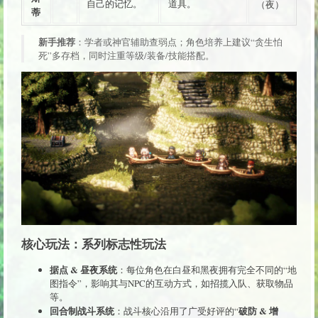
自己的记忆。
道具。
（夜）
蒂
新手推荐
：学者或神官辅助查弱点；角色培养上建议“贪生怕
死”多存档，同时注重等级/装备/技能搭配。
核心玩法：系列标志性玩法
据点 & 昼夜系统
：每位角色在白昼和黑夜拥有完全不同的“地
图指令”，影响其与NPC的互动方式，如招揽入队、获取物品
等。
回合制战斗系统
破防 & 增
：战斗核心沿用了广受好评的“