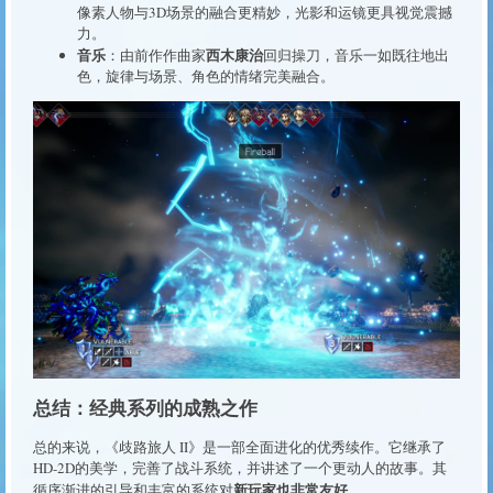
像素人物与3D场景的融合更精妙，光影和运镜更具视觉震撼
力。
音乐
西木康治
：由前作作曲家
回归操刀，音乐一如既往地出
色，旋律与场景、角色的情绪完美融合。
总结：经典系列的成熟之作
总的来说，《歧路旅人 II》是一部全面进化的优秀续作。它继承了
HD-2D的美学，完善了战斗系统，并讲述了一个更动人的故事。其
新玩家也非常友好
循序渐进的引导和丰富的系统对
。