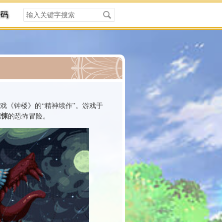
搜
密码
索
关
键
字
分类
戏《钟楼》的“精神续作”。游戏于
惊悚
的恐怖冒险。