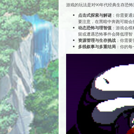
游戏的玩法是对90年代经典生存恐
点击式探索与解谜
：你需要通
要注意，在黑暗中奔跑可能会
动态恐怖与理智值
：游戏会模
留或遭遇恐怖事件会降低理智
资源管理与生存挑战
：你需要
多线叙事与多重结局
：你的每