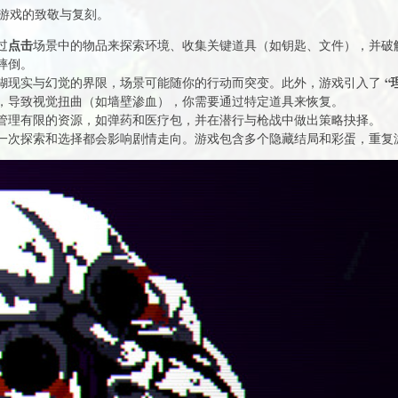
怖游戏的致敬与复刻。
点击
过
场景中的物品来探索环境、收集关键道具（如钥匙、文件），并破
摔倒。
“
糊现实与幻觉的界限，场景可能随你的行动而突变。此外，游戏引入了
，导致视觉扭曲（如墙壁渗血），你需要通过特定道具来恢复。
管理有限的资源，如弹药和医疗包，并在潜行与枪战中做出策略抉择。
一次探索和选择都会影响剧情走向。游戏包含多个隐藏结局和彩蛋，重复