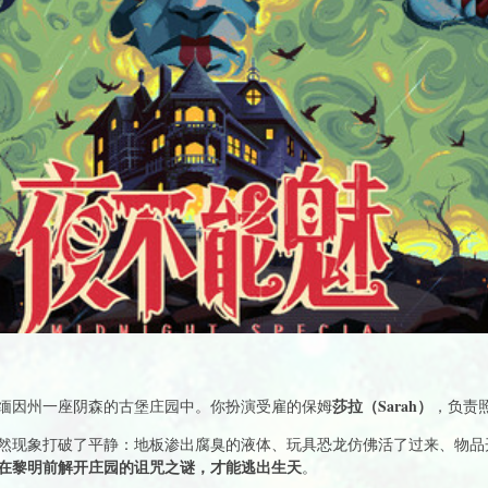
莎拉（Sarah）
）美国缅因州一座阴森的古堡庄园中。你扮演受雇的保姆
，负责
然现象打破了平静：地板渗出腐臭的液体、玩具恐龙仿佛活了过来、物品
在黎明前解开庄园的诅咒之谜，才能逃出生天
。