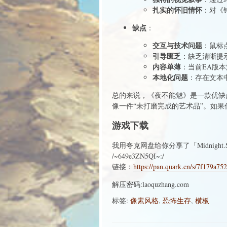
扎实的怀旧情怀
：对《
缺点
：
交互与技术问题
：鼠标
引导匮乏
：缺乏清晰提
内容单薄
：当前EA版
本地化问题
：存在文本
总的来说，《夜不能魅》是一款优缺
像一件“未打磨完成的艺术品”。如
游戏下载
我用夸克网盘给你分享了「Midnight.
/~649e3ZN5QI~:/
链接：
https://pan.quark.cn/s/7f179a75
解压密码:laoquzhang.com
标签:
像素风格
,
恐怖生存
,
横板