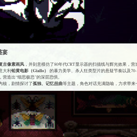
盛宴
位复古像素画风
，并刻意模仿了80年代CRT显示器的扫描线与辉光效果，
铅黄电影（Giallo）
意大利
的暴力美学、杀人狂类型片的悬疑节奏以及70-
，营造出“细思极恐”的深层恐惧。
孤独、记忆扭曲
内核，剧情探讨了
等主题，角色对话充满隐喻，力求带来