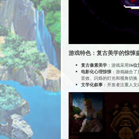
游戏特色：复古美学的惊悚
复古像素美学
16
：游戏采用
电影化心理惊悚
：游戏融合了
音效、闪烁的灯光和视角切换
文学化叙事
：开发者注重人文