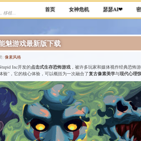
首页
女神危机
瑟瑟AI❤
提供各种手机游戏下载，单机游戏下载，移植游戏下载
免责
不能魅游戏最新版下载
类:
像素风格
点击式生存恐怖游戏
pid Inc开发的
，被许多玩家和媒体视作经典恐怖游
复古像素美学
现代心理
抢先体验”，它的核心体验，可以概括为一次融合了
与