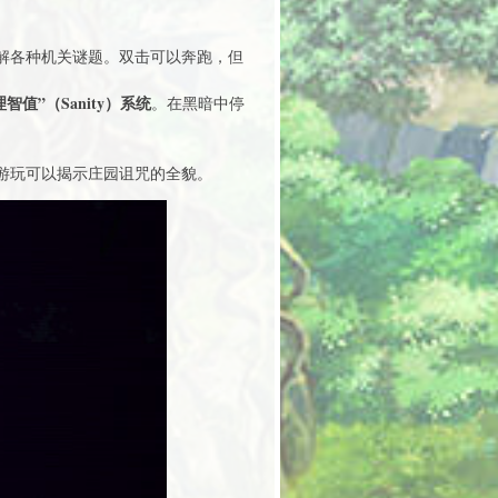
解各种机关谜题。双击可以奔跑，但
理智值”（Sanity）系统
。在黑暗中停
游玩可以揭示庄园诅咒的全貌。