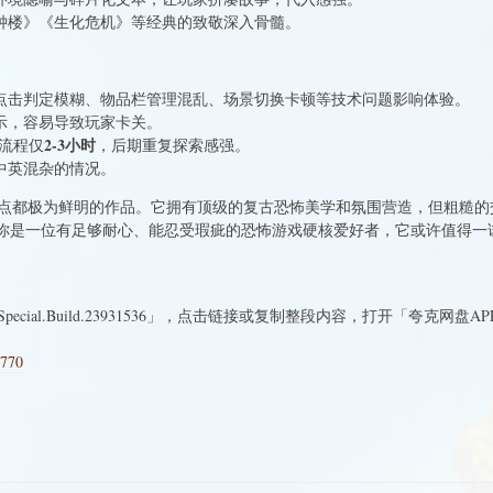
钟楼》《生化危机》等经典的致敬深入骨髓。
点击判定模糊、物品栏管理混乱、场景切换卡顿等技术问题影响体验。
示，容易导致玩家卡关。
2-3小时
本流程仅
，后期重复探索感强。
中英混杂的情况。
点都极为鲜明的作品。它拥有顶级的复古恐怖美学和氛围营造，但粗糙的
果你是一位有足够耐心、能忍受瑕疵的恐怖游戏硬核爱好者，它或许值得一
Special.Build.23931536」，点击链接或复制整段内容，打开「夸克网盘
2770