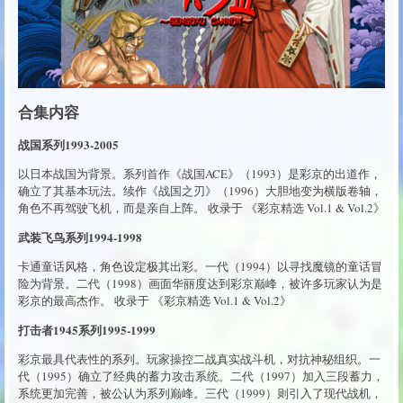
合集内容
战国系列1993-2005
以日本战国为背景。系列首作《战国ACE》（1993）是彩京的出道作，
确立了其基本玩法。续作《战国之刃》（1996）大胆地变为横版卷轴，
角色不再驾驶飞机，而是亲自上阵。 收录于 《彩京精选 Vol.1 & Vol.2》
武装飞鸟系列1994-1998
卡通童话风格，角色设定极其出彩。一代（1994）以寻找魔镜的童话冒
险为背景。二代（1998）画面华丽度达到彩京巅峰，被许多玩家认为是
彩京的最高杰作。 收录于 《彩京精选 Vol.1 & Vol.2》
打击者1945系列1995-1999
彩京最具代表性的系列。玩家操控二战真实战斗机，对抗神秘组织。一
代（1995）确立了经典的蓄力攻击系统。二代（1997）加入三段蓄力，
系统更加完善，被公认为系列巅峰。三代（1999）则引入了现代战机，