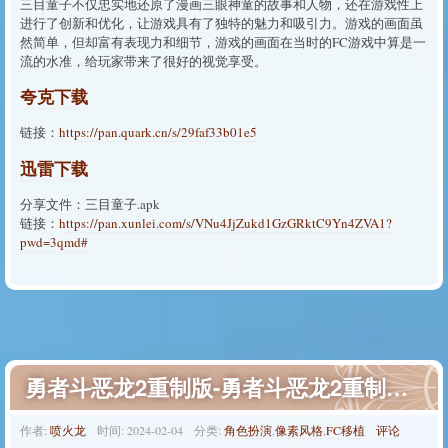
三目童子不仅忠实地还原了漫画三眼神童的故事和人物，还在游戏性上
进行了创新和优化，让游戏具有了独特的魅力和吸引力。游戏的画面虽
然简单，但却富有表现力和细节，游戏的画面在当时的FC游戏中算是一
流的水准，给玩家带来了很好的视觉享受。
夸克下载
链接：
https://pan.quark.cn/s/29faf33b01e5
迅雷下载
分享文件：三目童子.apk
链接：
https://pan.xunlei.com/s/VNu4JjZukd1GzGRktC9Yn4ZVA1?
pwd=3qmd#
勇者斗恶龙2重制版-勇者斗恶龙2重制版金手指下载
作者:
喷火龙
时间:
2024-02-04
分类:
角色扮演
,
像素风格
,
FC移植
评论