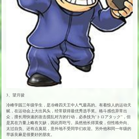
3、望月骏
冷峰学园三年级学生，是冷峰四天王中人气最高的。有着惊人的运动天
赋，在运动会上大出风头，经常获得最优秀选手奖。格斗感也异常出
众，擅长用快速的攻击搅乱对方的行动，必杀技为"トロアタック”，但
是其在力量上略有欠缺，因此而吃亏。虽然他长得英俊，但性格外向、
太过自负、还有点臭屁，意外地不受同学们欢迎。另外他和同一年级的
早坂良麻是很要好的朋友。