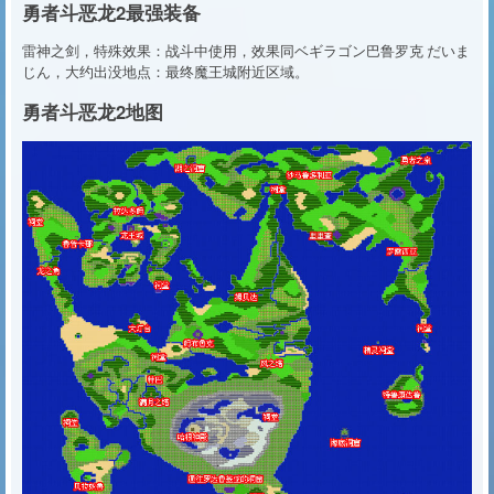
勇者斗恶龙2最强装备
雷神之剑，特殊效果：战斗中使用，效果同ベギラゴン巴鲁罗克 だいま
じん，大约出没地点：最终魔王城附近区域。
勇者斗恶龙2地图