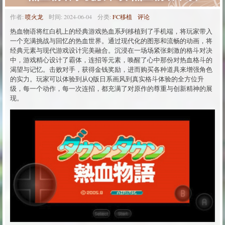
作者:
喷火龙
时间:
2024-06-04
分类:
FC移植
评论
热血物语将红白机上的经典游戏热血系列移植到了手机端，将玩家带入
一个充满挑战与回忆的热血世界。通过现代化的图形和流畅的动画，将
经典元素与现代游戏设计完美融合。沉浸在一场场紧张刺激的格斗对决
中，游戏精心设计了霸体，连招等元素，唤醒了心中那份对热血格斗的
渴望与记忆。击败对手，获得金钱奖励，进而购买各种道具来增强角色
的实力。玩家可以体验到从Q版日系画风到真实格斗体验的全方位升
级，每一个动作，每一次连招，都充满了对原作的尊重与创新精神的展
现。