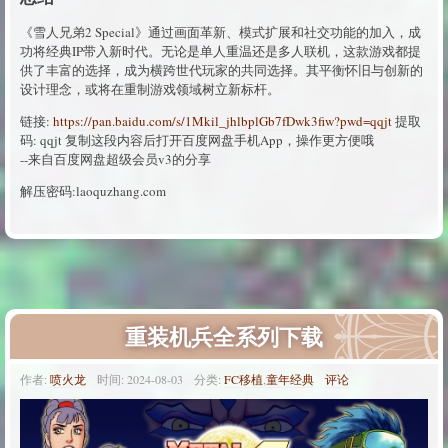
《雪人兄弟2 Special》通过画面革新、模式扩展和社交功能的加入，成
功将经典IP带入新时代。无论是单人重温还是多人联机，这款游戏都提
供了丰富的选择，成为横跨世代玩家的共同选择。其平衡怀旧与创新的
设计理念，或将在重制游戏领域树立新标杆。
链接:
https://pan.baidu.com/s/1Mkil_jhlbplGb7fDwk3fiw?pwd=qqjt
提取
码: qqjt 复制这段内容后打开百度网盘手机App，操作更方便哦
--来自百度网盘超级会员v3的分享
解压密码:laoquzhang.com
重装机兵全系列下载
作者:
喷火龙
时间:
2024-08-03
分类:
FC移植
,
童年经典
评论