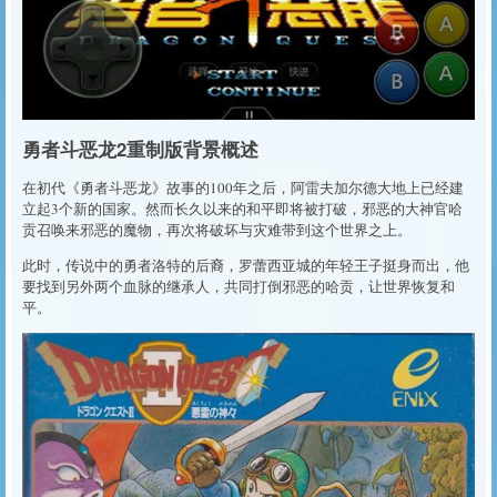
勇者斗恶龙2重制版背景概述
在初代《勇者斗恶龙》故事的100年之后，阿雷夫加尔德大地上已经建
立起3个新的国家。然而长久以来的和平即将被打破，邪恶的大神官哈
贡召唤来邪恶的魔物，再次将破坏与灾难带到这个世界之上。
此时，传说中的勇者洛特的后裔，罗蕾西亚城的年轻王子挺身而出，他
要找到另外两个血脉的继承人，共同打倒邪恶的哈贡，让世界恢复和
平。