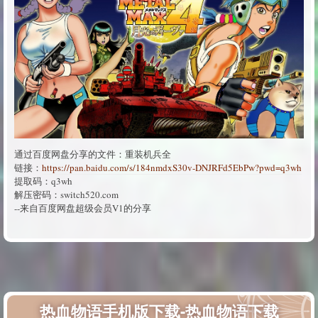
通过百度网盘分享的文件：重装机兵全
链接：
https://pan.baidu.com/s/184nmdxS30v-DNJRFd5EbPw?pwd=q3wh
提取码：q3wh
解压密码：switch520.com
--来自百度网盘超级会员V1的分享
热血物语手机版下载-热血物语下载