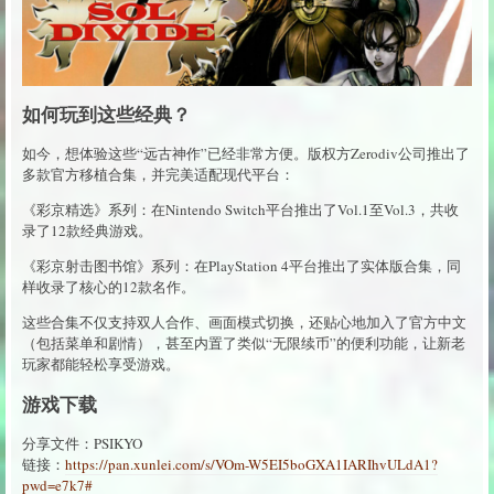
如何玩到这些经典？
如今，想体验这些“远古神作”已经非常方便。版权方Zerodiv公司推出了
多款官方移植合集，并完美适配现代平台：
《彩京精选》系列：在Nintendo Switch平台推出了Vol.1至Vol.3，共收
录了12款经典游戏。
《彩京射击图书馆》系列：在PlayStation 4平台推出了实体版合集，同
样收录了核心的12款名作。
这些合集不仅支持双人合作、画面模式切换，还贴心地加入了官方中文
（包括菜单和剧情），甚至内置了类似“无限续币”的便利功能，让新老
玩家都能轻松享受游戏。
游戏下载
分享文件：PSIKYO
链接：
https://pan.xunlei.com/s/VOm-W5EI5boGXA1IARIhvULdA1?
pwd=e7k7#