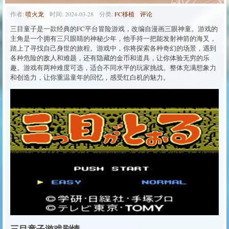
作者:
喷火龙
时间:
2024-03-28
分类:
FC移植
评论
三目童子是一款经典的FC平台冒险游戏，改编自漫画三眼神童。游戏的
主角是一个拥有三只眼睛的神秘少年，他手持一把能发射神箭的海叉，
踏上了寻找自己身世的旅程。游戏中，你将探索各种奇幻的场景，遇到
各种危险的敌人和难题，还有隐藏的金币和道具，让你体验无穷的乐
趣。游戏有两种难度可选，适合不同水平的玩家挑战。整体充满想象力
和创造力，让你重温童年的回忆，感受红白机的魅力。
三目童子游戏剧情