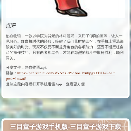
点评
热血物语，一款以学院为背景的格斗游戏，采用了Q萌的画风，让人一
见倾心。红白机时代的经典，唤醒了我们儿时的回忆，在手机上重温那
段美好的时光。玩家不仅要不断提升角色的各项能力，还要不断磨练自
己的操作技巧。只有两者相结合，才能在激烈的战斗中取得胜利，顺利
闯关。
分享文件：热血物语.apk
链接：
https://pan.xunlei.com/s/VNzY9PedAosUxu0pgxYEn1-GA1?
pwd=4mwa#
复制这段内容后打开手机迅雷App，查看更方便
三目童子游戏手机版-三目童子游戏下载