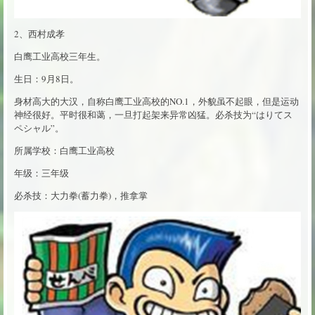
2、西村成孝
白鹰工业高校三年生。
生日：9月8日。
身材高大的大汉，自称白鹰工业高校的NO.1，外貌虽不起眼，但是运动
神经很好。平时很和蔼，一旦打起架来异常凶猛。必杀技为“はりてス
ペシャル”。
所属学校：白鹰工业高校
年级：三年级
必杀技：大力拳(蓄力拳)，推拿掌