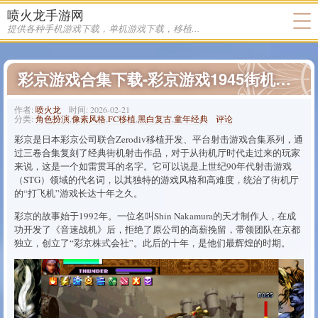
喷火龙手游网
分类 FC移植 下的文章
提供各种手机游戏下载，单机游戏下载，移植游戏下载
彩京游戏合集下载-彩京游戏1945街机版下载
作者:
喷火龙
时间:
2026-02-21
分类:
角色扮演
,
像素风格
,
FC移植
,
黑白复古
,
童年经典
评论
彩京是日本彩京公司联合Zerodiv移植开发、平台射击游戏合集系列，通
过三卷合集复刻了经典街机射击作品，对于从街机厅时代走过来的玩家
来说，这是一个如雷贯耳的名字。它可以说是上世纪90年代射击游戏
（STG）领域的代名词，以其独特的游戏风格和高难度，统治了街机厅
的“打飞机”游戏长达十年之久。
彩京的故事始于1992年。一位名叫Shin Nakamura的天才制作人，在成
功开发了《音速战机》后，拒绝了原公司的高薪挽留，带领团队在京都
独立，创立了“彩京株式会社”。此后的十年，是他们最辉煌的时期。