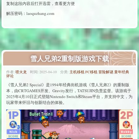
复制这段内容后打开迅雷，查看更方便
解压密码：laoquzhang.com
雪人兄弟2重制版游戏下载
作者:
喷火龙
时间:
2025-04-10
分类:
主机移植
,
FC移植
,
冒险解谜
,
童年经典
评论
《雪人兄弟2 Special》是1994年经典街机游戏《雪人兄弟2》的重制版
本，由CRTGAMES开发、Gravity发行，TATSUJIN负责监督。该游戏于
2025年4月10日正式登陆Nintendo Switch和Steam平台，并支持中文，为
玩家带来怀旧与创新结合的体验。